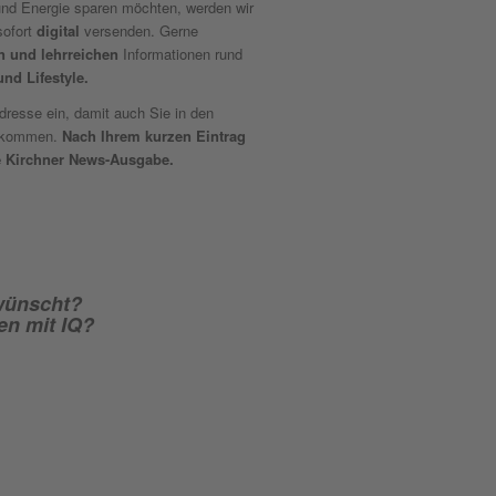
und Energie sparen möchten, werden wir
sofort
digital
versenden. Gerne
 und lehrreichen
Informationen rund
nd Lifestyle.
Adresse ein, damit auch Sie in den
en kommen.
Nach Ihrem kurzen Eintrag
te Kirchner News-Ausgabe.
ewünscht?
en mit IQ?