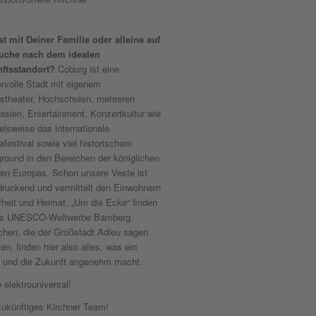
st mit Deiner Familie oder alleine auf
uche nach dem idealen
ftsstandort?
Coburg ist eine
rvolle Stadt mit eigenem
stheater, Hochschulen, mehreren
sien, Entertainment, Konzertkultur wie
elsweise das internationale
festival sowie viel historischem
round in den Bereichen der königlichen
ien Europas. Schon unsere Veste ist
druckend und vermittelt den Einwohnern
rheit und Heimat. „Um die Ecke“ finden
as UNESCO-Weltwerbe Bamberg.
hen, die der Großstadt Adieu sagen
n, finden hier also alles, was ein
 und die Zukunft angenehm macht.
 elektrouniversal!
zukünftiges Kirchner Team!