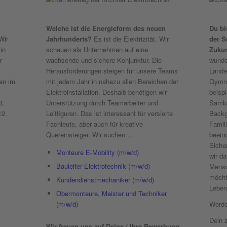
Welche ist die Energieform des neuen
Du bi
Wir
Jahrhunderts?
Es ist die Elektrizität. Wir
der S
in
schauen als Unternehmen auf eine
Zukun
r
wachsende und sichere Konjunktur. Die
wunde
Herausforderungen steigen für unsere Teams
Lande
en im
mit jedem Jahr in nahezu allen Bereichen der
Gymna
Elektroinstallation. Deshalb benötigen wir
beispi
3,
Unterstützung durch Teamarbeiter und
Samba
12.
Leitfiguren. Das ist interessant für versierte
Backg
Fachleute, aber auch für kreative
Famil
Quereinsteiger. Wir suchen …
beein
Siche
Monteure E-Mobility (m/w/d)
wir d
Bauleiter Elektrotechnik (m/w/d)
Mensc
möchte
Kundendienstmechaniker (m/w/d)
Leben
Obermonteure, Meister und Techniker
(m/w/d)
Werde
Dein 
Wir freuen uns auf Deine / Ihre Bewerbung.