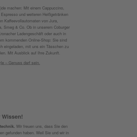
n)de machen: Mit einem Cappuccino,
 Espresso und weiteren Heißgetränken
en Kaffeevollautomaten von Jura,
a, Smeg & Co. Ob in unserem Coburger
Kronacher Ladengeschäft oder auch in
em kommenden Online-Shop: Sie sind
ch eingeladen, mit uns ein Tässchen zu
en. Mit Ausblick auf Ihre Zukunft.
yle – Genuss darf sein.
r Wissen!
technik.
Wir freuen uns, dass Sie den
n gefunden haben. Weil Sie und wir in