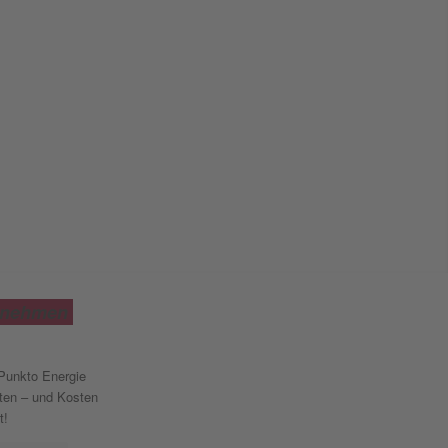
rnehmen
Punkto Energie
hten – und Kosten
t!