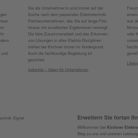
Sie als Unternehmer:in sind immer auf der
Freu(
igen
Suche nach dem passenden Elektrotechnik-
einem
unser
Partnerunternehmen, das Sie auf lange Frist
aus d
rem
hinaus mit exzellenten Ergebnissen versorgt.
Nivon
Ihr
Die faire Zusammenarbeit und das Erkennen
oder 
 denn
von Lösungen in allen Elektro-Disziplinen
unser
stehen bei Kirchner immer im Vordergrund.
herzli
e und
Auch die fachkundige Begleitung ist
genieß
gesichert.
Lifest
Industrie – Ideen für Unternehmer.
Erweitern Sie fortan Ih
Willkommen bei
Kirchner Elektro
Weg zu uns und unseren Leistunge