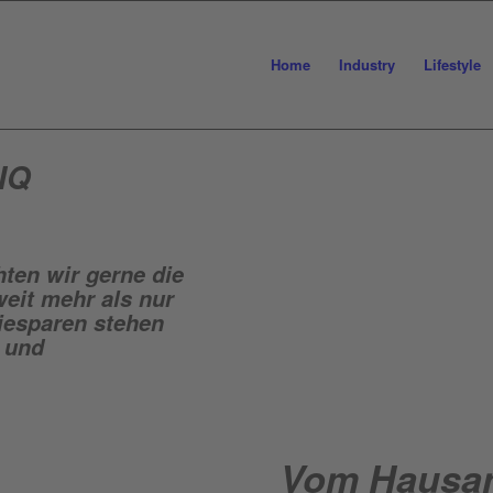
Home
Industry
Lifestyle
 IQ
hten wir gerne die
eit mehr als nur
iesparen stehen
– und
Vom Haus­a