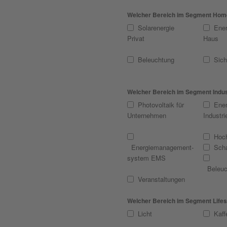
Welcher Bereich im Segment Home 
Solarenergie
Ener
Privat
Haus
Beleuchtung
Sich
Welcher Bereich im Segment Indust
Photovoltaik für
Ener
Unternehmen
Industri
Hoc
Energiemanagement­
Scha
system EMS
Beleuc
Veranstaltungen
Welcher Bereich im Segment Lifest
Licht
Kaff