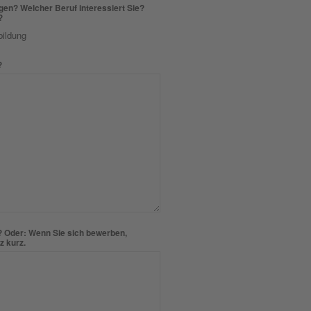
gen? Welcher Beruf interessiert Sie?
?
ildung
?
? Oder: Wenn Sie sich bewerben,
z kurz.