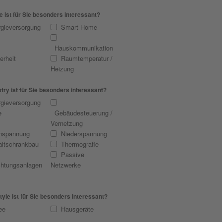
ist für Sie besonders interessant?
gieversorgung
Smart Home
Hauskommunikation
erheit
Raumtemperatur /
Heizung
ry ist für Sie besonders interessant?
gieversorgung
e
Gebäudesteuerung /
Vernetzung
hspannung
Niederspannung
ltschrankbau
Thermografie
Passive
htungsanlagen
Netzwerke
yle ist für Sie besonders interessant?
ee
Hausgeräte