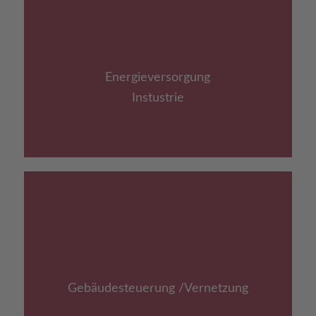
Link zu: Energieversorgung
Industrie
Energie­versorgung
Instustrie
Link zu: Gebäudesteuerung /
Vernetzung
Gebäude­steuerung /Vernetzung