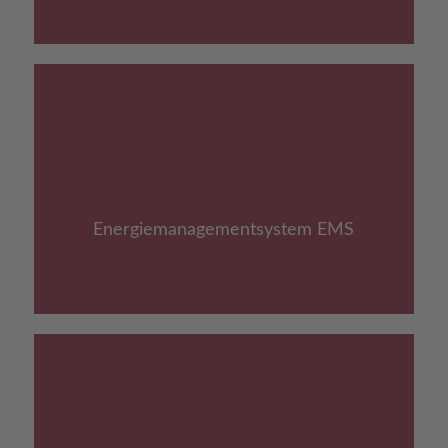
Link zu:
Energiemanagementsystem EMS
Energie­management­system EMS
Link zu: Hochspannung