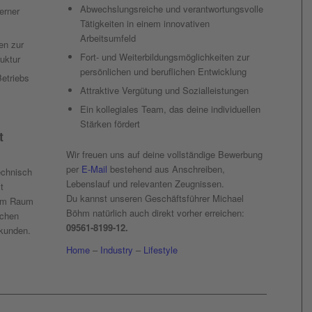
Abwechslungsreiche und verantwortungsvolle
erner
Tätigkeiten in einem innovativen
Arbeitsumfeld
en zur
Fort- und Weiterbildungsmöglichkeiten zur
uktur
persönlichen und beruflichen Entwicklung
Betriebs
Attraktive Vergütung und Sozialleistungen
Ein kollegiales Team, das deine individuellen
Stärken fördert
t
Wir freuen uns auf deine vollständige Bewerbung
per
E-Mail
bestehend aus Anschreiben,
echnisch
Lebenslauf und relevanten Zeugnissen.
t
Du kannst unseren Geschäftsführer Michael
 im Raum
Böhm natürlich auch direkt vorher erreichen:
schen
09561-8199-12.
kunden.
Home
–
Industry
–
Lifestyle