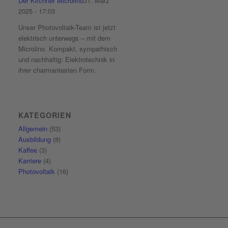
Der Kirchner Microlino
31. März
2025 - 17:03
Unser Photovoltaik-Team ist jetzt
elektrisch unterwegs – mit dem
Microlino. Kompakt, sympathisch
und nachhaltig: Elektrotechnik in
ihrer charmantesten Form.
KATEGORIEN
Allgemein
(53)
Ausbildung
(8)
Kaffee
(3)
Karriere
(4)
Photovoltaik
(16)