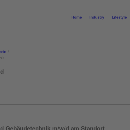
Home
Industry
Lifestyle
mein
/
nik
nd
und Gebäudetechnik m/w/d am Standort