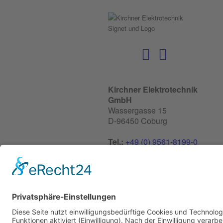
Kirchner Elektrotechnik
GmbH
Wassergasse 15
D-96450 Coburg
Tel.:
+49 (0) 9561-8199-0
Fax:
+49 (0) 9561-8199-
55