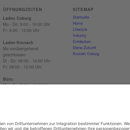
ÖFFNUNGZEITEN
SITEMAP
Startseite
Laden Coburg
Home
Mo - Do: 9:00 - 16:00 Uhr
Lifestyle
Fr: 9:00 - 12:00 Uhr
Industry
Entdecken
Laden Kronach
Deine Zukunft
Mo vorübergehend
Kontakt Coburg
geschlossen
Di - Do: 08:00 - 16:00 Uhr
Fr: 08:00 - 12:00 Uhr
Büro:
Mo - Do: 7:30 - 16:30 Uhr
Fr: 7:30 - 13:00 Uhr